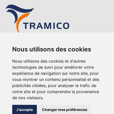
TRAMICO
Nous utilisons des cookies
12-14 avenue de l’Europe
76220 Gournay-en-Bray
Nous utilisons des cookies et d'autres
+33 (0)2 35 90 91 92
technologies de suivi pour améliorer votre
expérience de navigation sur notre site, pour
vous montrer un contenu personnalisé et des
publicités ciblées, pour analyser le trafic de
notre site et pour comprendre la provenance
de nos visiteurs.
Mentions legales
A propos de Tramico
J'accepte
Changer mes préférences