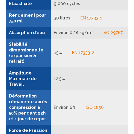
Elaasticité
9 000 cycles
Rendement pour
30 litres
EN 17333-1
750 ml
Absorption d’eau
Environ 0,28 kg/m²
ISO 29767
Stabilité
dimensionnelle
<5%
EN 17333-2
(expansion &
retrait)
Amplitude
Maximale de
12,5%
Travail
Déformation
rémanente après
compression à
Environ 6%
ISO 1856
50% pendant 22h
et 1 jour de repos
Force de Pression