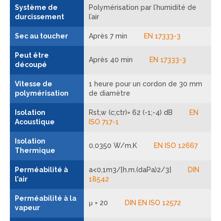
Système de
Polymérisation par l’humidité de
durcissement
l’air
Sec au toucher
Après 7 min
EN 17333-3
Peut être
Après 40 min
EN 17333-3
découpé
Vitesse de
1 heure pour un cordon de 30 mm
polymérisation
de diamètre
Isolation
Rst,w (c;ctr)= 62 (-1;-4) dB
EN
Acoustique
ISO 717-1
Isolation
0,0350 W/m.K
EN ISO 12667
Thermique
Perméabilité à
a<0,1m3/[h.m.(daPa)2/3]
DIN
l’air
18542
Perméabilité à la
μ = 20
DIN EN ISO 12572
vapeur