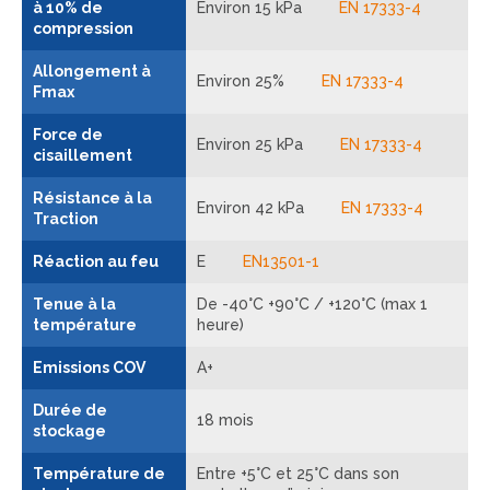
à 10% de
Environ 15 kPa
EN 17333-4
compression
Allongement à
Environ 25%
EN 17333-4
Fmax
Force de
Environ 25 kPa
EN 17333-4
cisaillement
Résistance à la
Environ 42 kPa
EN 17333-4
Traction
Réaction au feu
E
EN13501-1
Tenue à la
De -40°C +90°C / +120°C (max 1
température
heure)
Emissions COV
A+
Durée de
18 mois
stockage
Température de
Entre +5°C et 25°C dans son