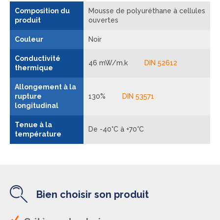
Composition du
Mousse de polyuréthane à cellules
produit
ouvertes
Couleur
Noir
Conductivité
46 mW/m.k
DIN 52612
thermique
Allongement à la
rupture
130%
DIN 53571
longitudinal
Tenue à la
De -40°C à +70°C
température
Bien choisir son produit