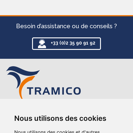
Besoin d’assistance ou de conseils ?
+33 (0)2 35 90 91 92
TRAMICO
Nous utilisons des cookies
12-14 avenue de l’Europe
76220 Gournay-en-Bray
Nous utilisons des cookies et d'autres