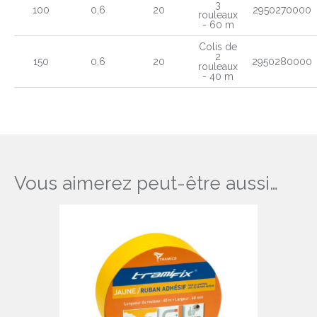
3
100
0,6
20
2950270000
rouleaux
- 60 m
Colis de
2
150
0,6
20
2950280000
rouleaux
- 40 m
Vous aimerez peut-être aussi…