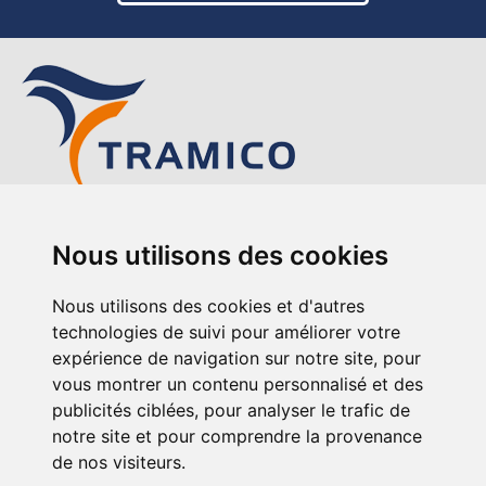
TRAMICO
Nous utilisons des cookies
12-14 avenue de l’Europe
76220 Gournay-en-Bray
Nous utilisons des cookies et d'autres
+33 (0)2 35 90 91 92
technologies de suivi pour améliorer votre
expérience de navigation sur notre site, pour
vous montrer un contenu personnalisé et des
publicités ciblées, pour analyser le trafic de
notre site et pour comprendre la provenance
de nos visiteurs.
Mentions legales