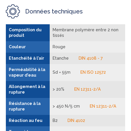
Données techniques
Composition du
Membrane polymère entre 2 non
produit
tissés
Couleur
Rouge
Etanchéité à l’air
Etanche
DIN 4108 - 7
Perméabilité à la
Sd = 55m
EN ISO 12572
vapeur d’eau
Allongement à la
> 20%
EN 12311-2/A
rupture
Résistance à la
> 450 N/5 cm
EN 12311-2/A
rupture
Réaction au feu
B2
DIN 4102