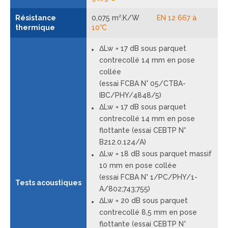
Résistance
0,075 m².K/W
EN 12 667 à
thermique
10°C
ΔLw = 17 dB sous parquet
contrecollé 14 mm en pose
collée
(essai FCBA N° 05/CTBA-
IBC/PHY/4848/5)
ΔLw = 17 dB sous parquet
contrecollé 14 mm en pose
flottante (essai CEBTP N°
B212.0.124/A)
ΔLw = 18 dB sous parquet massif
10 mm en pose collée
(essai FCBA N° 1/PC/PHY/1-
Tests acoustiques
A/802;743;755)
ΔLw = 20 dB sous parquet
contrecollé 8,5 mm en pose
flottante (essai CEBTP N°