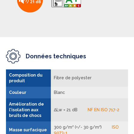
Données techniques
Composition du
Fibre de polyester
produit
Couleur
Blanc
Amélioration de
l’isolation aux
ΔLw = 21 dB
NF EN ISO 717-2
bruits de chocs
300 g/m² (+/- 30 g/m²)
ISO
Masse surfacique
9073-1