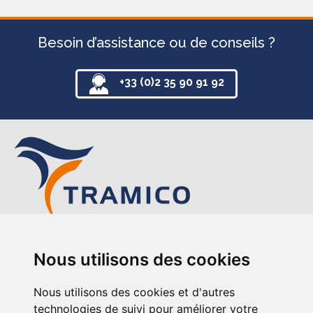
Besoin d’assistance ou de conseils ?
+33 (0)2 35 90 91 92
TRAMICO
Nous utilisons des cookies
12-14 avenue de l’Europe
76220 Gournay-en-Bray
Nous utilisons des cookies et d'autres
+33 (0)2 35 90 91 92
technologies de suivi pour améliorer votre