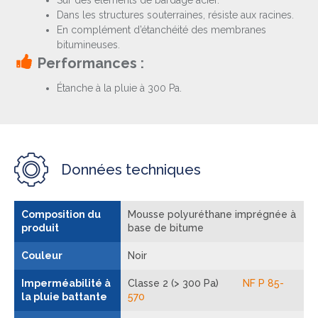
Sur des éléments de bardage acier.
Dans les structures souterraines, résiste aux racines.
En complément d’étanchéité des membranes
bitumineuses.
Performances :
Étanche à la pluie à 300 Pa.
Données techniques
Composition du
Mousse polyuréthane imprégnée à
produit
base de bitume
Couleur
Noir
Imperméabilité à
Classe 2 (> 300 Pa)
NF P 85-
la pluie battante
570