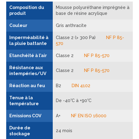
Composition du
Mousse polyuréthane imprégnée à
produit
base de résine acrylique
Couleur
Gris anthracite
Imperméabilité à
Classe 2 (> 300 Pa)
NF P 85-
la pluie battante
570
Etanchéité à l’air
Classe 2
NF P 85-570
Résistance aux
Classe 2
NF P 85-570
intempéries/UV
Réaction au feu
B2
DIN 4102
Tenue à la
De -40°C à +90°C
température
Emissions COV
A+
NF EN ISO 16000
Durée de
24 mois
stockage