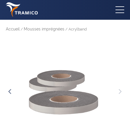
Accueil
Mousses imprégnées
/
/ Acrylband