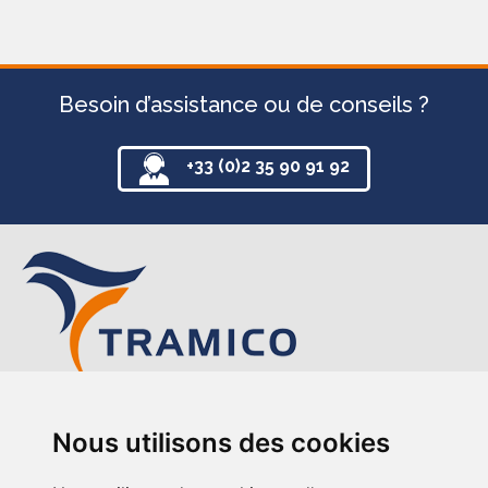
Besoin d’assistance ou de conseils ?
+33 (0)2 35 90 91 92
TRAMICO
Nous utilisons des cookies
12-14 avenue de l’Europe
76220 Gournay-en-Bray