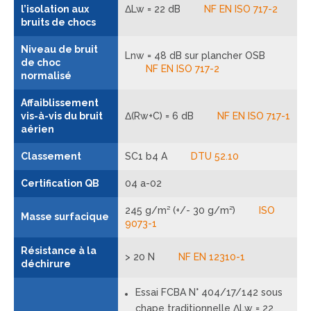
l’isolation aux
ΔLw = 22 dB
NF EN ISO 717-2
bruits de chocs
Niveau de bruit
Lnw = 48 dB sur plancher OSB
de choc
NF EN ISO 717-2
normalisé
Affaiblissement
vis-à-vis du bruit
Δ(Rw+C) = 6 dB
NF EN ISO 717-1
aérien
Classement
SC1 b4 A
DTU 52.10
Certification QB
04 a-02
245 g/m² (+/- 30 g/m²)
ISO
Masse surfacique
9073-1
Résistance à la
> 20 N
NF EN 12310-1
déchirure
Essai FCBA N° 404/17/142 sous
chape traditionnelle ΔLw = 22