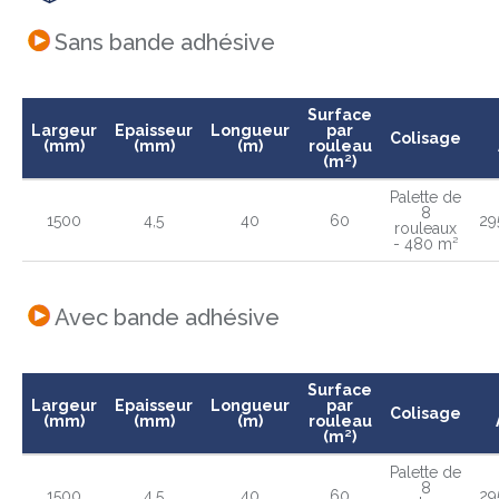
Sans bande adhésive
Surface
Largeur
Epaisseur
Longueur
par
Colisage
(mm)
(mm)
(m)
rouleau
(m²)
Palette de
8
1500
4,5
40
60
29
rouleaux
- 480 m²
Avec bande adhésive
Surface
Largeur
Epaisseur
Longueur
par
Colisage
(mm)
(mm)
(m)
rouleau
(m²)
Palette de
8
1500
4,5
40
60
29