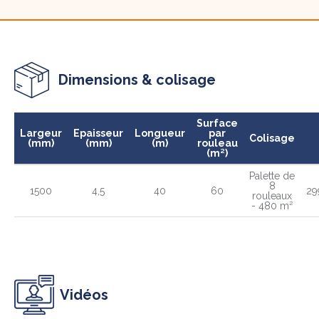
Dimensions & colisage
Surface
Largeur
Epaisseur
Longueur
par
Colisage
(mm)
(mm)
(m)
rouleau
(m²)
Palette de
8
1500
4,5
40
60
29
rouleaux
- 480 m²
Vidéos