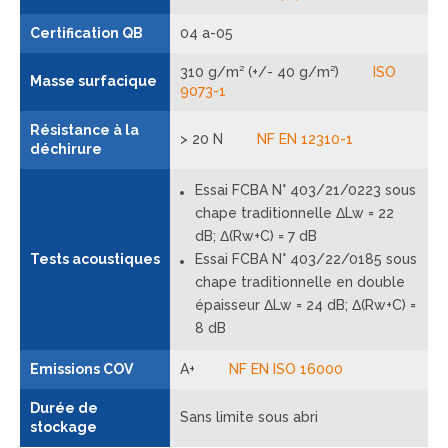
Certification QB
04 a-05
310 g/m² (+/- 40 g/m²)
ISO
Masse surfacique
9073-1
Résistance à la
> 20 N
NF EN 12310-1
déchirure
Essai FCBA N° 403/21/0223 sous
chape traditionnelle ΔLw = 22
dB; Δ(Rw+C) = 7 dB
Tests acoustiques
Essai FCBA N° 403/22/0185 sous
chape traditionnelle en double
épaisseur ΔLw = 24 dB; Δ(Rw+C) =
8 dB
Emissions COV
A+
NF EN ISO 16000
Durée de
Sans limite sous abri
stockage