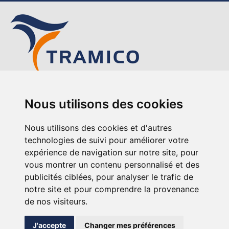
TRAMICO
Nous utilisons des cookies
12-14 avenue de l’Europe
76220 Gournay-en-Bray
Nous utilisons des cookies et d'autres
+33 (0)2 35 90 91 92
technologies de suivi pour améliorer votre
expérience de navigation sur notre site, pour
vous montrer un contenu personnalisé et des
publicités ciblées, pour analyser le trafic de
notre site et pour comprendre la provenance
de nos visiteurs.
Mentions legales
A propos de Tramico
J'accepte
Changer mes préférences