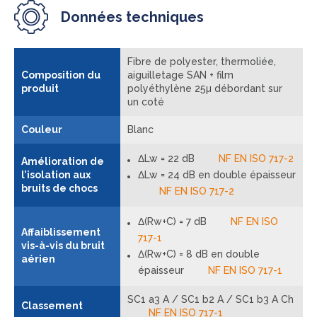
Données techniques
Fibre de polyester, thermoliée,
Composition du
aiguilletage SAN + film
produit
polyéthylène 25µ débordant sur
un coté
Couleur
Blanc
ΔLw = 22 dB
NF EN ISO 717-2
Amélioration de
l’isolation aux
ΔLw = 24 dB en double épaisseur
bruits de chocs
NF EN ISO 717-2
Δ(Rw+C) = 7 dB
NF EN ISO
Affaiblissement
717-1
vis-à-vis du bruit
Δ(Rw+C) = 8 dB en double
aérien
épaisseur
NF EN ISO 717-1
SC1 a3 A / SC1 b2 A / SC1 b3 A Ch
Classement
NF EN ISO 717-1