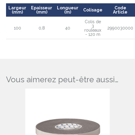
Largeur
Epaisseur
Longueur
Code
Colisage
(mm)
(mm)
(m)
Article
Colis de
3
100
0,8
40
2990030000
rouleaux
- 120 m
Vous aimerez peut-être aussi…