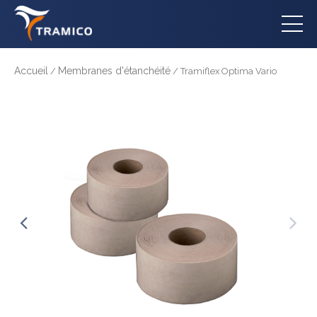
Accueil
Membranes d'étanchéité
/
/ Tramiflex Optima Vario