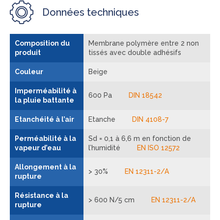
Données techniques
Composition du
Membrane polymère entre 2 non
produit
tissés avec double adhésifs
Couleur
Beige
Imperméabilité à
600 Pa
DIN 18542
la pluie battante
Etanchéité à l’air
Etanche
DIN 4108-7
Perméabilité à la
Sd = 0,1 à 6,6 m en fonction de
vapeur d’eau
l’humidité
EN ISO 12572
Allongement à la
> 30%
EN 12311-2/A
rupture
Résistance à la
> 600 N/5 cm
EN 12311-2/A
rupture