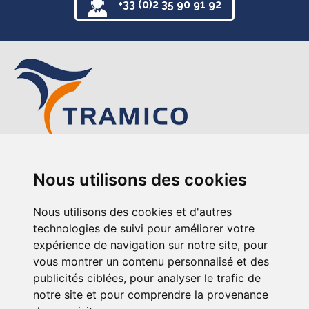
+33 (0)2 35 90 91 92
TRAMICO
Nous utilisons des cookies
12-14 avenue de l’Europe
76220 Gournay-en-Bray
Nous utilisons des cookies et d'autres
+33 (0)2 35 90 91 92
technologies de suivi pour améliorer votre
expérience de navigation sur notre site, pour
vous montrer un contenu personnalisé et des
publicités ciblées, pour analyser le trafic de
notre site et pour comprendre la provenance